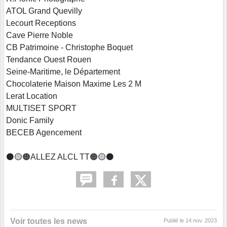
ATOL Grand Quevilly
Lecourt Receptions
Cave Pierre Noble
CB Patrimoine - Christophe Boquet
Tendance Ouest Rouen
Seine-Maritime, le Département
Chocolaterie Maison Maxime Les 2 M
Lerat Location
MULTISET SPORT
Donic Family
BECEB Agencement
⚫️🟡🟠ALLEZ ALCL TT🟠🟡⚫️
Voir toutes les news
Publié le
14 nov. 2023