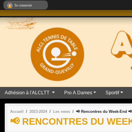
Panneau de gestion des cookies
Se connecter
Adhésion à l'ALCLTT
Pro A Dames
Sportif
Accueil
2023-2024
Les news
📢 Rencontres du Week-End 📢
📢 RENCONTRES DU WEEK