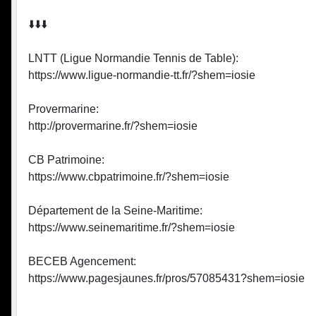
⬇️⬇️⬇️
LNTT (Ligue Normandie Tennis de Table):
https://www.ligue-normandie-tt.fr/?shem=iosie
Provermarine:
http://provermarine.fr/?shem=iosie
CB Patrimoine:
https://www.cbpatrimoine.fr/?shem=iosie
Département de la Seine-Maritime:
https://www.seinemaritime.fr/?shem=iosie
BECEB Agencement:
https://www.pagesjaunes.fr/pros/57085431?shem=iosie