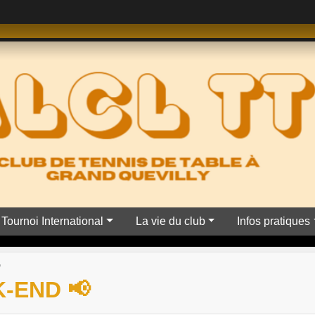
Tournoi International
La vie du club
Infos pratiques
-END 📢