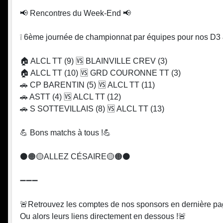
📢 Rencontres du Week-End 📢
❕ 6ème journée de championnat par équipes pour nos D3 
🏠 ALCL TT (9) 🆚 BLAINVILLE CREV (3)
🏠 ALCL TT (10) 🆚 GRD COURONNE TT (3)
🚗 CP BARENTIN (5) 🆚 ALCL TT (11)
🚗 ASTT (4) 🆚 ALCL TT (12)
🚗 S SOTTEVILLAIS (8) 🆚 ALCL TT (13)
💪 Bons matchs à tous !💪
⚫️🟠🟡ALLEZ CÉSAIRE🟡🟠⚫️
➖➖➖
🚨Retrouvez les comptes de nos sponsors en dernière pa
Ou alors leurs liens directement en dessous !🚨