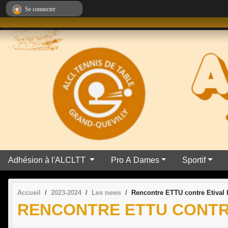
Panneau de gestion des cookies
Se connecter
Adhésion à l'ALCLTT
Pro A Dames
Sportif
Accueil
2023-2024
Les news
Rencontre ETTU contre Etival
RENCONTRE ETTU CONTRE