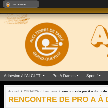
Panneau de gestion des cookies
Se connecter
Adhésion à l'ALCLTT
Pro A Dames
Sportif
Accueil
2023-2024
Les news
rencontre de pro A à domicile 
RENCONTRE DE PRO A À 