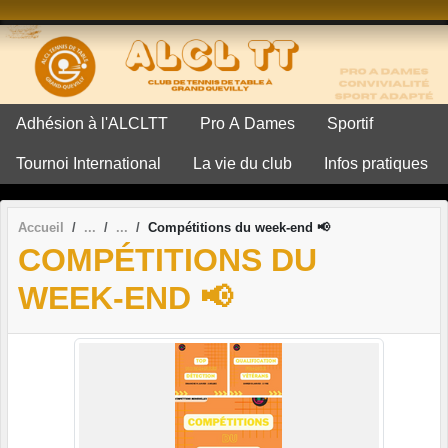
Panneau de gestion des cookies
Adhésion à l'ALCLTT
Pro A Dames
Sportif
Tournoi International
La vie du club
Infos pratiques
Accueil
Compétitions du week-end 📢
COMPÉTITIONS DU
WEEK-END 📢