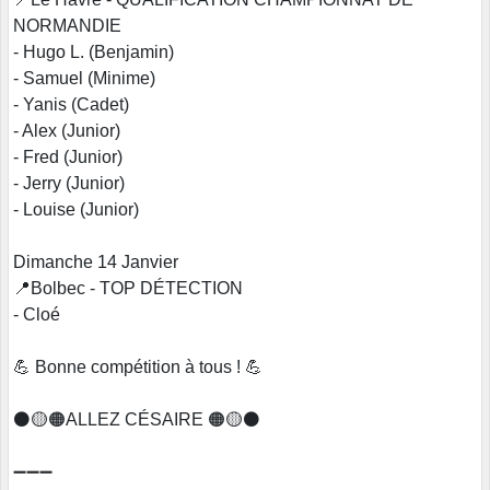
NORMANDIE
- Hugo L. (Benjamin)
- Samuel (Minime)
- Yanis (Cadet)
- Alex (Junior)
- Fred (Junior)
- Jerry (Junior)
- Louise (Junior)
Dimanche 14 Janvier
📍Bolbec - TOP DÉTECTION
- Cloé
💪 Bonne compétition à tous ! 💪
⚫️🟡🟠ALLEZ CÉSAIRE 🟠🟡⚫️
➖➖➖