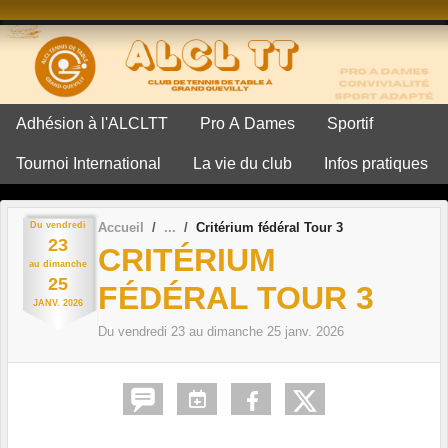
Panneau de gestion des cookies
Adhésion à l'ALCLTT
Pro A Dames
Sportif
Tournoi International
La vie du club
Infos pratiques
Du
vendredi
Accueil
Critérium fédéral Tour 3
23
CRITÉRIUM
au
dimanche
25
FÉDÉRAL TOUR 3
JANV.
2026
Du
vendredi
23
au
dimanche
25
janv.
2026