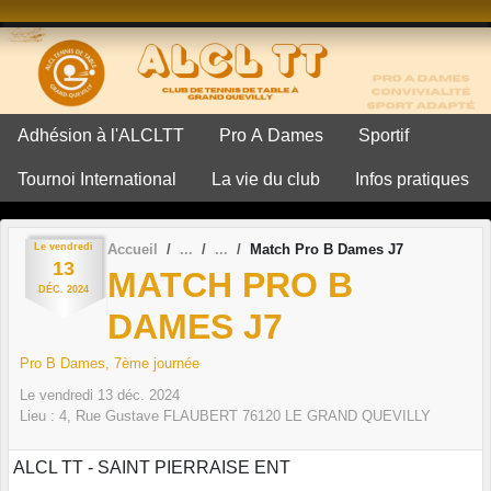
Panneau de gestion des cookies
Adhésion à l'ALCLTT
Pro A Dames
Sportif
Tournoi International
La vie du club
Infos pratiques
Le
vendredi
Accueil
Match Pro B Dames J7
13
MATCH PRO B
DÉC.
2024
DAMES J7
Pro B Dames, 7ème journée
Le
vendredi
13
déc.
2024
Lieu :
4, Rue Gustave FLAUBERT
76120
LE GRAND QUEVILLY
ALCL TT - SAINT PIERRAISE ENT