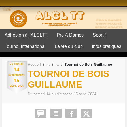
Panneau de gestion des cookies
Adhésion à l'ALCLTT
Pro A Dames
Sportif
Tournoi International
La vie du club
Infos pratiques
Du
samedi
Accueil
Tournoi de Bois Guillaume
14
TOURNOI DE BOIS
au
dimanche
15
GUILLAUME
SEPT.
2024
Du
samedi
14
au
dimanche
15
sept.
2024