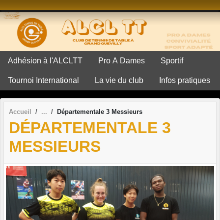
Panneau de gestion des cookies
Adhésion à l'ALCLTT
Pro A Dames
Sportif
Tournoi International
La vie du club
Infos pratiques
Accueil
Départementale 3 Messieurs
DÉPARTEMENTALE 3
MESSIEURS